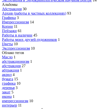
Экспозиция в Эндокринологическом научном центре
14
Альбомы
Абстракция
30
Архив (работы в частных коллекциях)
93
Графика
3
Импрессионизм
14
Копии
11
Пейзажи
61
Работы в наличии
45
Работы моих друзей-художников
1
Цветы
10
Экспрессионизм
10
Облако тегов
Масло
1
абстракционизм
1
абстракция
27
абтракция
1
акрил
4
бумага
15
графика
10
деревья
3
закат
5
икона
1
импрессионизм
10
интерьер
11