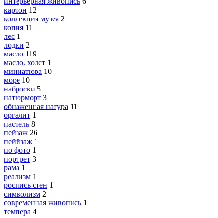
интерьерная живопись
6
картон
12
коллекция музея
2
копия
11
лес
1
лодки
2
масло
119
масло. холст
1
миниатюра
10
море
10
наброски
5
натюрморт
3
обнаженная натура
11
оргалит
1
пастель
8
пейзаж
26
пеййзаж
1
по фото
1
портрет
3
рама
1
реализм
1
роспись стен
1
символизм
2
современная живопись
1
темпера
4