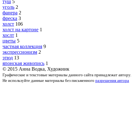
туш
5
уголь
2
фанера
2
фреска
3
холст
106
холст на картоне
1
хослт
1
цветы
5
частная коллекция
9
экспрессионизм
2
этюд
13
японская живопись
1
© 2015 Анна Водка, Художник
Графические и текстовые материалы данного сайта принадлежат автору.
Не используйте данные материалы без письменного
разрешения автора