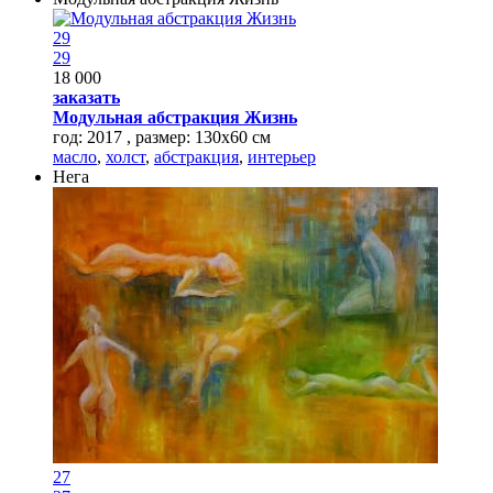
29
29
18 000
заказать
Модульная абстракция Жизнь
год: 2017 , размер: 130х60 см
масло
,
холст
,
абстракция
,
интерьер
Нега
27