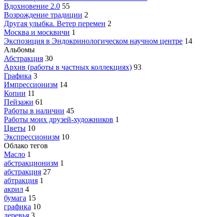
Вдохновение 2.0
55
Возрождение традиции
2
Другая улыбка. Ветер перемен
2
Москва и москвичи
1
Экспозиция в Эндокринологическом научном центре
14
Альбомы
Абстракция
30
Архив (работы в частных коллекциях)
93
Графика
3
Импрессионизм
14
Копии
11
Пейзажи
61
Работы в наличии
45
Работы моих друзей-художников
1
Цветы
10
Экспрессионизм
10
Облако тегов
Масло
1
абстракционизм
1
абстракция
27
абтракция
1
акрил
4
бумага
15
графика
10
деревья
3