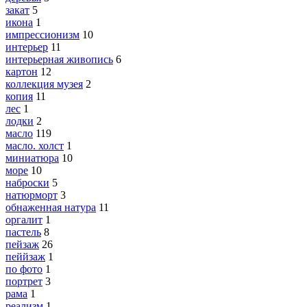
закат
5
икона
1
импрессионизм
10
интерьер
11
интерьерная живопись
6
картон
12
коллекция музея
2
копия
11
лес
1
лодки
2
масло
119
масло. холст
1
миниатюра
10
море
10
наброски
5
натюрморт
3
обнаженная натура
11
оргалит
1
пастель
8
пейзаж
26
пеййзаж
1
по фото
1
портрет
3
рама
1
реализм
1