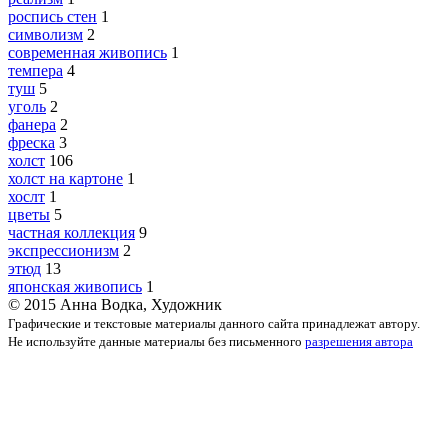
роспись стен
1
символизм
2
современная живопись
1
темпера
4
туш
5
уголь
2
фанера
2
фреска
3
холст
106
холст на картоне
1
хослт
1
цветы
5
частная коллекция
9
экспрессионизм
2
этюд
13
японская живопись
1
© 2015 Анна Водка, Художник
Графические и текстовые материалы данного сайта принадлежат автору.
Не используйте данные материалы без письменного
разрешения автора