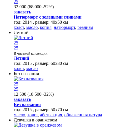
25
32 000
(
68 000
-52%
)
заказать
Натюрморт с зелеными сливами
год: 2014 , размер: 40х50 см
холст
,
масло
,
копия
,
натюрморт
,
реализм
Летний
25
25
В частной коллекции
Летний
год: 2015 , размер: 60х80 см
холст
,
масло
Без названия
25
25
12 500
(
18 500
-32%
)
заказать
Без названия
год: 2015 , размер: 50х70 см
масло
,
холст
,
абстракция
,
обнаженная натура
Девушка в оранжевом