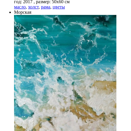
год: 2017 , размер: 50х60 см
масло
,
холст
,
рама
,
цветы
Морская