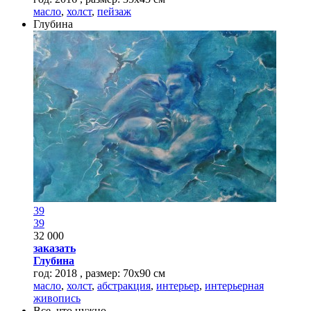
масло
,
холст
,
пейзаж
Глубина
39
39
32 000
заказать
Глубина
год: 2018 , размер: 70х90 см
масло
,
холст
,
абстракция
,
интерьер
,
интерьерная
живопись
Все, что нужно