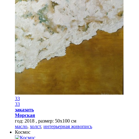
33
33
заказать
Морская
год: 2018 , размер: 50х100 см
масло
,
холст
,
интерьерная живопись
Космос