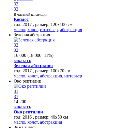
32
32
В частной коллекции
Космос
год: 2017 , размер: 120х100 см
масло
,
холст
,
интерьер
,
абстракция
Зеленая абстркция
32
32
16 000
(
18 000
-11%
)
заказать
Зеленая абстркция
год: 2017 , размер: 100х70 см
масло
,
холст
,
абстракция
,
интерьер
Око рептилии
31
31
14 200
заказать
Око рептилии
год: 2016 , размер: 40х50 см
масло
,
холст
,
абстракция
Зима в лесу