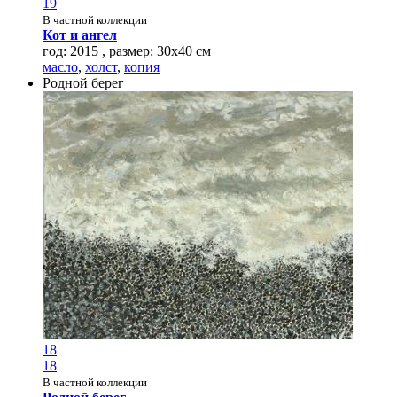
19
В частной коллекции
Кот и ангел
год: 2015 , размер: 30х40 см
масло
,
холст
,
копия
Родной берег
18
18
В частной коллекции