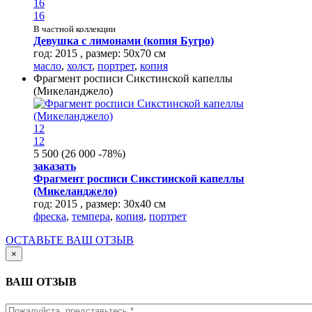
16
16
В частной коллекции
Девушка с лимонами (копия Бугро)
год: 2015 , размер: 50х70 см
масло
,
холст
,
портрет
,
копия
Фрагмент росписи Сикстинской капеллы
(Микеланджело)
12
12
5 500
(
26 000
-78%
)
заказать
Фрагмент росписи Сикстинской капеллы
(Микеланджело)
год: 2015 , размер: 30х40 см
фреска
,
темпера
,
копия
,
портрет
ОСТАВЬТЕ ВАШ ОТЗЫВ
×
ВАШ ОТЗЫВ
Имя
*