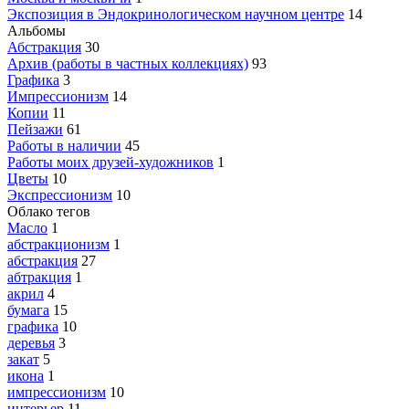
Экспозиция в Эндокринологическом научном центре
14
Альбомы
Абстракция
30
Архив (работы в частных коллекциях)
93
Графика
3
Импрессионизм
14
Копии
11
Пейзажи
61
Работы в наличии
45
Работы моих друзей-художников
1
Цветы
10
Экспрессионизм
10
Облако тегов
Масло
1
абстракционизм
1
абстракция
27
абтракция
1
акрил
4
бумага
15
графика
10
деревья
3
закат
5
икона
1
импрессионизм
10
интерьер
11