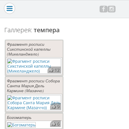
Перейти к основному содержанию
Главная
Галерея
Картины в интерьере
Галлерея:
темпера
Заказать работу
Фрагмент росписи
Цены
Сикстинской капеллы
(Микеланджело)
Контакты
Обо мне
12
Блог
Фрагмент росписи Собора
Все отзывы
Санта Мария Дель
Кармине (Мазаччо)
Мастер-класс
9
Богоматерь
6