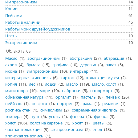
Импрессионизм
14
Копии
11
Пейзажи
61
Работы в наличии
45
Работы моих друзей-художников
1
Цветы
10
Экспрессионизм
10
Облако тегов
Масло
1
абстракционизм
1
абстракция
27
абтракция
1
акрил
4
бумага
15
графика
10
деревья
3
закат
5
икона
1
импрессионизм
10
интерьер
11
интерьерная живопись
6
картон
12
коллекция музея
2
копия
11
лес
1
лодки
2
масло
119
масло. холст
1
миниатюра
10
море
10
наброски
5
натюрморт
3
обнаженная натура
11
оргалит
1
пастель
8
пейзаж
26
пеййзаж
1
по фото
1
портрет
3
рама
1
реализм
1
роспись стен
1
символизм
2
современная живопись
1
темпера
4
туш
5
уголь
2
фанера
2
фреска
3
холст
106
холст на картоне
1
хослт
1
цветы
5
частная коллекция
9
экспрессионизм
2
этюд
13
японская живопись
1