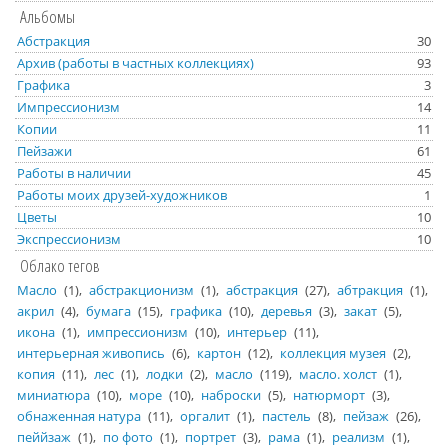
Альбомы
Абстракция
30
Архив (работы в частных коллекциях)
93
Графика
3
Импрессионизм
14
Копии
11
Пейзажи
61
Работы в наличии
45
Работы моих друзей-художников
1
Цветы
10
Экспрессионизм
10
Облако тегов
Масло
1
абстракционизм
1
абстракция
27
абтракция
1
акрил
4
бумага
15
графика
10
деревья
3
закат
5
икона
1
импрессионизм
10
интерьер
11
интерьерная живопись
6
картон
12
коллекция музея
2
копия
11
лес
1
лодки
2
масло
119
масло. холст
1
миниатюра
10
море
10
наброски
5
натюрморт
3
обнаженная натура
11
оргалит
1
пастель
8
пейзаж
26
пеййзаж
1
по фото
1
портрет
3
рама
1
реализм
1