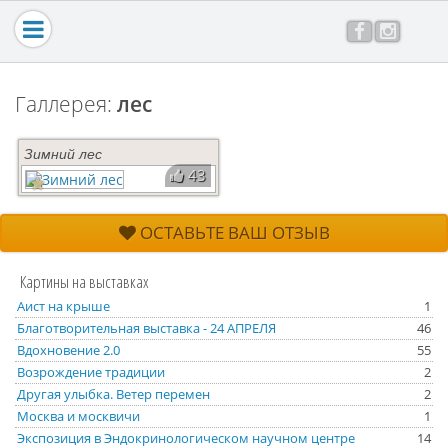
Перейти к основному содержанию
Главная
Галерея
Картины в интерьере
Галлерея:
лес
Заказать работу
Зимний лес
Цены
43
Контакты
Обо мне
ОСТАВЬТЕ ВАШ ОТЗЫВ
Блог
Картины на выставках
Все отзывы
Аист на крыше
1
Мастер-класс
Благотворительная выставка - 24 АПРЕЛЯ
46
Вдохновение 2.0
55
Возрождение традиции
2
Другая улыбка. Ветер перемен
2
Москва и москвичи
1
Экспозиция в Эндокринологическом научном центре
14