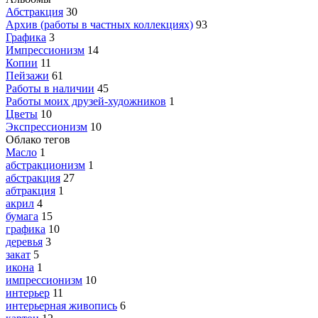
Абстракция
30
Архив (работы в частных коллекциях)
93
Графика
3
Импрессионизм
14
Копии
11
Пейзажи
61
Работы в наличии
45
Работы моих друзей-художников
1
Цветы
10
Экспрессионизм
10
Облако тегов
Масло
1
абстракционизм
1
абстракция
27
абтракция
1
акрил
4
бумага
15
графика
10
деревья
3
закат
5
икона
1
импрессионизм
10
интерьер
11
интерьерная живопись
6