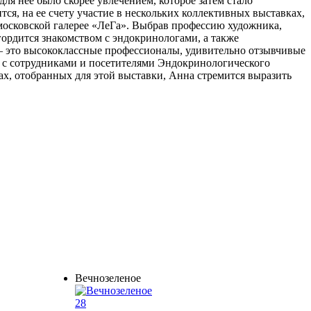
ля нее было скорее увлечением, которое затем стало
ся, на ее счету участие в нескольких коллективных выставках,
 московской галерее «ЛеГа». Выбрав профессию художника,
ордится знакомством с эндокринологами, а также
– это высококлассные профессионалы, удивительно отзывчивые
я с сотрудниками и посетителями Эндокринологического
ах, отобранных для этой выставки, Анна стремится выразить
Вечнозеленое
28