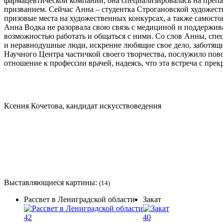
фармацевтической компании, она специализировалась на препар
призванием. Сейчас Анна – студентка Строгановской художеств
призовые места на художественных конкурсах, а также самост
Анна Водка не разорвала свою связь с медициной и поддержив
возможностью работать и общаться с ними. Со слов Анны, сп
и неравнодушные люди, искренне любящие свое дело, заботящ
Научного Центра частичкой своего творчества, послужило пов
отношение к профессии врачей, надеясь, что эта встреча с пр
Ксения Кочетова, кандидат искусствоведения
Выставляющиеся картины:
(14)
Рассвет в Лениградской области
Закат
42
40