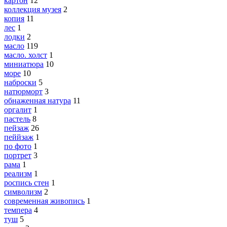
картон
12
коллекция музея
2
копия
11
лес
1
лодки
2
масло
119
масло. холст
1
миниатюра
10
море
10
наброски
5
натюрморт
3
обнаженная натура
11
оргалит
1
пастель
8
пейзаж
26
пеййзаж
1
по фото
1
портрет
3
рама
1
реализм
1
роспись стен
1
символизм
2
современная живопись
1
темпера
4
туш
5