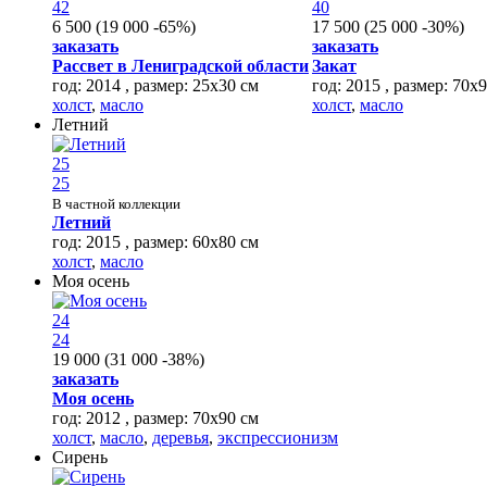
42
40
6 500
(
19 000
-65%
)
17 500
(
25 000
-30%
)
заказать
заказать
Рассвет в Лениградской области
Закат
год: 2014 , размер: 25х30 см
год: 2015 , размер: 70х
холст
,
масло
холст
,
масло
Летний
25
25
В частной коллекции
Летний
год: 2015 , размер: 60х80 см
холст
,
масло
Моя осень
24
24
19 000
(
31 000
-38%
)
заказать
Моя осень
год: 2012 , размер: 70х90 см
холст
,
масло
,
деревья
,
экспрессионизм
Сирень