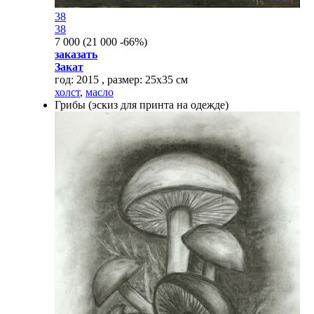
38
38
7 000
(
21 000
-66%
)
заказать
Закат
год: 2015 , размер: 25х35 см
холст
,
масло
Грибы (эскиз для принта на одежде)