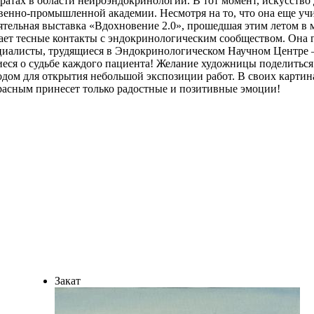
атах в области нейроэндокринологии. В тот момент, искусство д
енно-промышленной академии. Несмотря на то, что она еще учит
оятельная выставка «Вдохновение 2.0», прошедшая этим летом в
ает тесные контакты с эндокринологическим сообществом. Она г
ециалисты, трудящиеся в Эндокринологическом Научном Центре 
иеся о судьбе каждого пациента! Желание художницы поделитьс
одом для открытия небольшой экспозиции работ. В своих картин
екрасным принесет только радостные и позитивные эмоции!
Закат