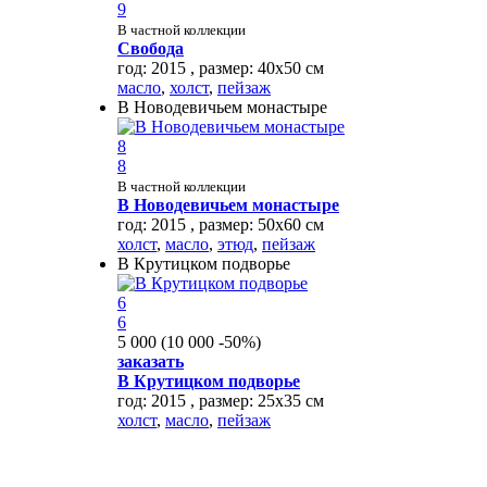
9
В частной коллекции
Свобода
год: 2015 , размер: 40х50 см
масло
,
холст
,
пейзаж
В Новодевичьем монастыре
8
8
В частной коллекции
В Новодевичьем монастыре
год: 2015 , размер: 50х60 см
холст
,
масло
,
этюд
,
пейзаж
В Крутицком подворье
6
6
5 000
(
10 000
-50%
)
заказать
В Крутицком подворье
год: 2015 , размер: 25х35 см
холст
,
масло
,
пейзаж