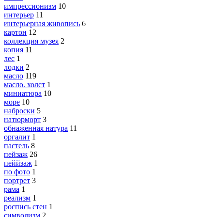
импрессионизм
10
интерьер
11
интерьерная живопись
6
картон
12
коллекция музея
2
копия
11
лес
1
лодки
2
масло
119
масло. холст
1
миниатюра
10
море
10
наброски
5
натюрморт
3
обнаженная натура
11
оргалит
1
пастель
8
пейзаж
26
пеййзаж
1
по фото
1
портрет
3
рама
1
реализм
1
роспись стен
1
символизм
2