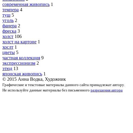
современная живопись
1
темпера
4
туш
5
уголь
2
фанера
2
фреска
3
холст
106
холст на картоне
1
хослт
1
цветы
5
частная коллекция
9
экспрессионизм
2
этюд
13
японская живопись
1
© 2015 Анна Водка, Художник
Графические и текстовые материалы данного сайта принадлежат автору.
Не используйте данные материалы без письменного
разрешения автора