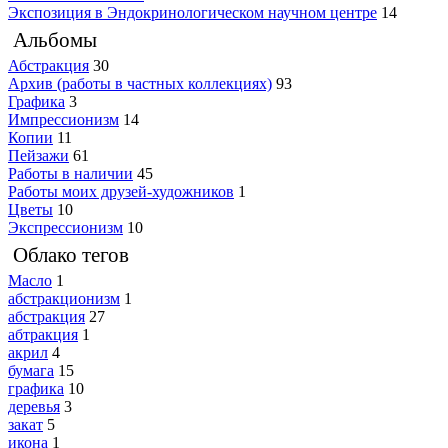
Экспозиция в Эндокринологическом научном центре
14
Альбомы
Абстракция
30
Архив (работы в частных коллекциях)
93
Графика
3
Импрессионизм
14
Копии
11
Пейзажи
61
Работы в наличии
45
Работы моих друзей-художников
1
Цветы
10
Экспрессионизм
10
Облако тегов
Масло
1
абстракционизм
1
абстракция
27
абтракция
1
акрил
4
бумага
15
графика
10
деревья
3
закат
5
икона
1